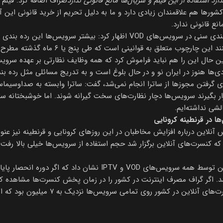
 استفاده از این فیلم و سریال‌ها مانع قانونی ندارد
صراف اضافه کرد: فیلم
گر کشورها هم علاقمندان زیادی دارد و ما به دلیل تحریم از خرید قانونی ا
انع قانونی ندارد.
صراف همچنین در پاسخ به نبود رده بندی سنی در سرویس‌های VOD اظهار کرد: بیشتر
داده‌اند و برخی هم قرار است اعمال کنند این 
 این حال این را هم نباید فراموش کرد که همه وظایف نظارتی بر عهده سرو
ی‌ها هنوز در ایران نو و در حال بلوغ است و به تدریج مسائلی مثل رده
برای گرفتن مجوزها از ساترا انجام نمی‌شد، گفت: ساترا وابسته به صداوسیما
رار بگیرند سرویس‌ها دچار نظارت‌های سخت گیرانه شوند. اما خوشبختانه ساتر
شی نداشته‌ایم.
ها در قرنطینه کرونایی
لاین درباره افزایش مخاطبان در این روزهای کرونایی و قرنطینه نیز عنو
نی که کنسرت‌های آنلاین برگزار شد حجم استفاده از سرویس‌ها خیلی بالا رف
وی تأکید کرد:‌پخش کنسرت‌های آنلاین توسط همه سرویس‌های VOD و PTV
. اگر گراف مصرف اینترنت در کشور را در زمان پخش کنسرت‌ها مشاهده کنید
مشهود است. آمار بازدیدکنندگان کنسرت‌های آنل