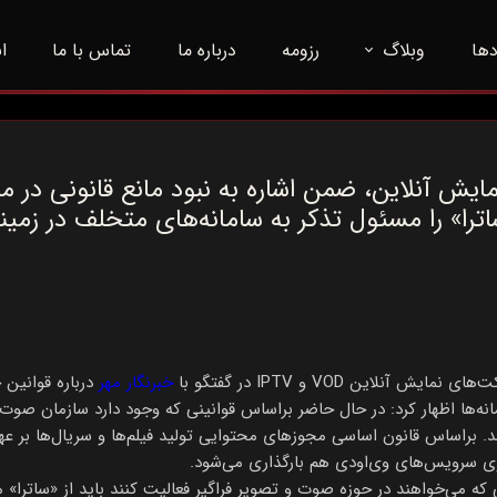
دها
وبلاگ
رزومه
درباره ما
تماس با ما
ا
اخبار
مقالات
 آنلاین، ضمن اشاره به نبود مانع قانونی در مس
اترا» را مسئول تذکر به سامانه‌های متخلف در زمین
این VOD و IPTV در گفتگو با
خبرنگار مهر
درباره قوانین 
مانه‌ها اظهار کرد: در حال حاضر براساس قوانینی که وجود دارد سازمان صوت 
د. براساس قانون اساسی مجوزهای محتوایی تولید فیلم‌ها و سریال‌ها بر عه
 روی سرویس‌های وی‌اودی هم بارگذاری می‌شود.
که می‌خواهند در حوزه صوت و تصویر فراگیر فعالیت کنند باید از «ساترا» م