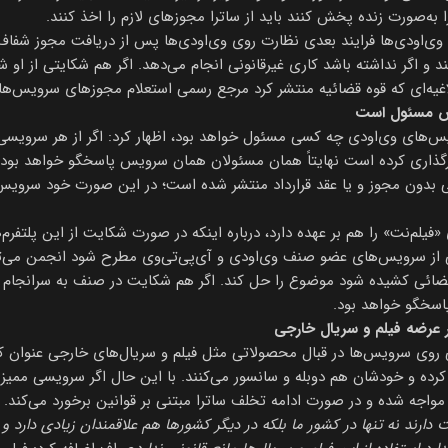
 به‌صورت زنده پخش کنند باید از ساترا مجوزهای لازم را اخذ کنند.
ن وی‌اودی‌ها فرایند بعدی نظارت روی وی‌اودی‌ها پس از دریافت مجوز ش
ند و اگر نداشته باشد کاری غیرقانونی انجام می‌دهد. اگر هم شکایتی از او 
ای که قوه قضائیه منتشر کرد مرجع رسمی استعلام مجوزهای سرویس‌های VOD ساترا معرفی شده ا
دش مسئول است
س‌های وی‌اودی چه کسی مسئول خواهد بود، اظهار کرد: اگر از هر سرویس
ذاری کرده است نهایتاً همان مسئولان همان سرویس پاسخگو خواهد بود. به 
دون مجوز و یا عقد قرارداد منتشر شده است؛ در این صورت خود سرویس 
لم‌نت» را هم بر عهده دارد، درباره اینکه در صورت شکایت از این پلتفرم‌ه
یکی از سرویس‌های عضو صنف وی‌اودی و آی‌پی‌تی‌وی مطرح شود انجمن می‌
 قضائی کشیده شود موضوع را حل کند. اگر هم شکایت در صنف به سرانجام 
سخگو خواهد بود.
 عرضه فیلم و سریال خارجی
روی سرویس‌ها در قبال محصولاتی مثل فیلم و سریال‌های خارجی عنوان کر
د کرده و خودشان هم دوبله و سانسور می‌کنند. با این حال اگر سرویسی ممیزی
ا مواجه شده و در صورت ادامه تخلف ساترا مبتنی بر قوانین برخورد می‌کند.
ارند نه تنها در کشور ما بلکه در دیگر کشورها هم علاقمندان زیادی دارد و م