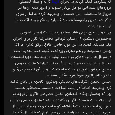
که پلتفرم‌ها کمک کردند در بحران
کرونا
تا به واسطه تعطیلی
پروژه‌های سینمایی عوامل بی‌کار نشوند و امروز همه آن‌ها در
سریال‌ها مشغولند. این خدمت را پلتفرم‌ها کرده‌اند اما از سوی
دیگر هم همین پلتفرم‌ها هستند که باید به فکر چرخه اقتصادی
این حوزه باشند.
وی درباره طرح برخی شایعه‌ها در زمینه دستمزدهای نجومی
به‌خصوص دستمزد ۱۸ میلیارد تومانی محمدرضا گلزار برای اجرای
یک مسابقه، گفت: در این مورد خاص اطلاع موثق ندارم اما اگر
چنین دستمزدهایی هم به‌فرض پرداخت شود، حتماً معدود است.
در سریال‌ها و پروژه‌های در دست تولید در پلتفرم‌ها، تهیه‌کننده‌های
مطرح و باسابقه حضور دارند و اگر بحثی درباره دستمزد نجومی
مطرح می‌شود، این تهیه‌کننده است که درباره آن تصمیم می‌گیرد.
ما در مقام پلتفرم صرفاً سرمایه‌گذار هستیم.
رئیس انجمن «شرکت‌های نمایش ویدئوی آنلاین» در پایان تأکید
کرد: پلتفرم‌ها اساساً در زمینه پرداخت دستمزد سخت‌گیر هستند
چرا که به‌عنوان بنگاه اقتصادی بخش خصوصی ناگزیر از توجه به
این ملاحظات هستند. اگر تهیه‌کننده‌ای هم دستمزد نجومی در این
حوزه پرداخت کرده، حتماً اشتباه کرده است و ضرر خواهد کرد. از
طرفی به هر حال ما سوپراستارهایی هم داریم که شاید از نگاه ما